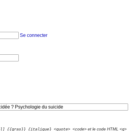
Se connecter
et le code HTML
l] {{gras}} {italique} <quote> <code>
<q>