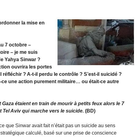
rdonner la mise en
au 7 octobre –
toire – je me suis
 de Yahya Sinwar ?
ion ouvrira les portes
 réfléchir ? A-t-il perdu le contrôle ? S’est-il suicidé ?
t-ce une action purement militaire… ou était-ce autre
 Gaza étaient en train de mourir à petits feux alors le 7
t Tel Aviv qui marche vers le suicide.
(BD)
ce que Sinwar avait fait n’était pas un suicide au sens
 stratégique calculé, basé sur une prise de conscience