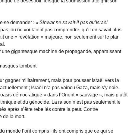
orique de désespoir, lorsque la soumission atteignit son
 de se demander :
« Sinwar ne savait-il pas qu’Israël
as, ou ne voulaient pas comprendre, qu’il en savait plus
it une « révélation » majeure, non seulement sur le plan
al.
par une gigantesque machine de propagande, apparaissant
es masques tombent.
ur gagner militairement, mais pour pousser Israël vers la
 actuellement ; Israël n’a pas vaincu Gaza, mais s’y noie.
« oasis démocratique » dans l’Orient « sauvage », mais plutôt
thnique et du génocide. La raison n’est pas seulement le
tués après s’être rebellés contre la peur. Contre
 de la mort.
 du monde l’ont compris ; ils ont compris que ce qui se