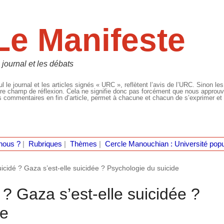
Le Manifeste
 journal et les débats
l le journal et les articles signés « URC », reflètent l’avis de l’URC. Sinon les
re champ de réflexion. Cela ne signifie donc pas forcément que nous approuvio
 commentaires en fin d’article, permet à chacune et chacun de s’exprimer et 
nous ?
|
Rubriques
|
Thèmes
|
Cercle Manouchian : Université popu
suicidé ? Gaza s’est-elle suicidée ? Psychologie du suicide
é ? Gaza s’est-elle suicidée ?
de