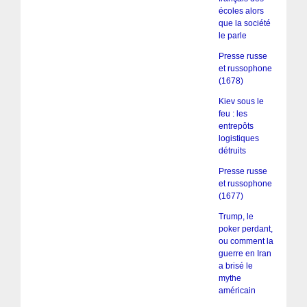
écoles alors
que la société
le parle
Presse russe
et russophone
(1678)
Kiev sous le
feu : les
entrepôts
logistiques
détruits
Presse russe
et russophone
(1677)
Trump, le
poker perdant,
ou comment la
guerre en Iran
a brisé le
mythe
américain