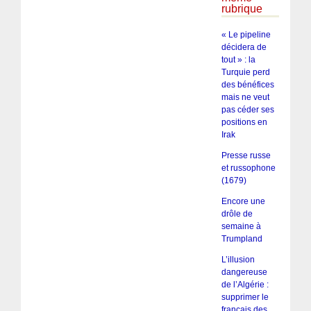
rubrique
« Le pipeline
décidera de
tout » : la
Turquie perd
des bénéfices
mais ne veut
pas céder ses
positions en
Irak
Presse russe
et russophone
(1679)
Encore une
drôle de
semaine à
Trumpland
L’illusion
dangereuse
de l’Algérie :
supprimer le
français des