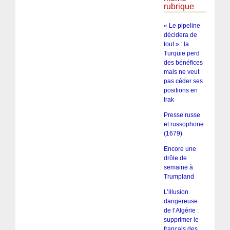
rubrique
« Le pipeline
décidera de
tout » : la
Turquie perd
des bénéfices
mais ne veut
pas céder ses
positions en
Irak
Presse russe
et russophone
(1679)
Encore une
drôle de
semaine à
Trumpland
L’illusion
dangereuse
de l’Algérie :
supprimer le
français des