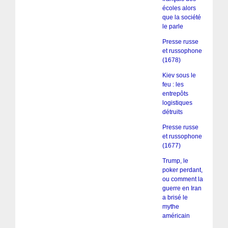
écoles alors
que la société
le parle
Presse russe
et russophone
(1678)
Kiev sous le
feu : les
entrepôts
logistiques
détruits
Presse russe
et russophone
(1677)
Trump, le
poker perdant,
ou comment la
guerre en Iran
a brisé le
mythe
américain