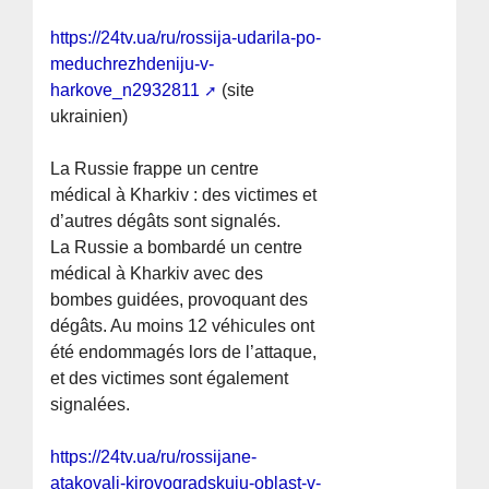
https://24tv.ua/ru/rossija-udarila-po-
meduchrezhdeniju-v-
harkove_n2932811
(site
ukrainien)
La Russie frappe un centre
médical à Kharkiv : des victimes et
d’autres dégâts sont signalés.
La Russie a bombardé un centre
médical à Kharkiv avec des
bombes guidées, provoquant des
dégâts. Au moins 12 véhicules ont
été endommagés lors de l’attaque,
et des victimes sont également
signalées.
https://24tv.ua/ru/rossijane-
atakovali-kirovogradskuju-oblast-v-