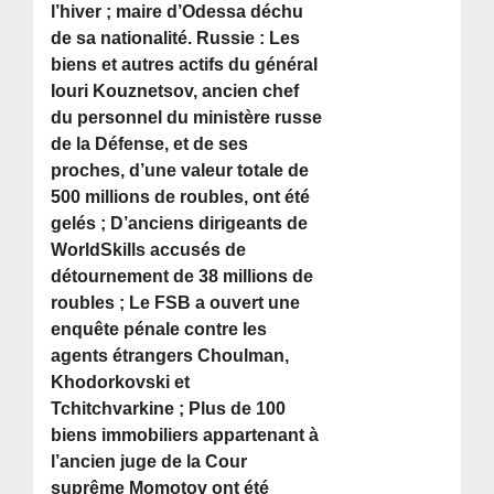
l’hiver ; maire d’Odessa déchu
de sa nationalité. Russie : Les
biens et autres actifs du général
Iouri Kouznetsov, ancien chef
du personnel du ministère russe
de la Défense, et de ses
proches, d’une valeur totale de
500 millions de roubles, ont été
gelés ; D’anciens dirigeants de
WorldSkills accusés de
détournement de 38 millions de
roubles ; Le FSB a ouvert une
enquête pénale contre les
agents étrangers Choulman,
Khodorkovski et
Tchitchvarkine ; Plus de 100
biens immobiliers appartenant à
l’ancien juge de la Cour
suprême Momotov ont été