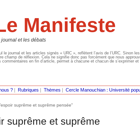
Le Manifeste
 journal et les débats
l le journal et les articles signés « URC », reflètent l’avis de l’URC. Sinon les
re champ de réflexion. Cela ne signifie donc pas forcément que nous approuvio
 commentaires en fin d’article, permet à chacune et chacun de s’exprimer et 
nous ?
|
Rubriques
|
Thèmes
|
Cercle Manouchian : Université popu
"espoir suprême et suprême pensée"
ir suprême et suprême