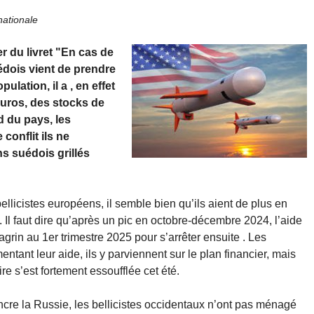
nationale
r du livret "En cas de
édois vient de prendre
lation, il a , en effet
euros, des stocks de
d du pays, les
conflit ils ne
s suédois grillés
llicistes européens, il semble bien qu’ils aient de plus en
. Il faut dire qu’après un pic en octobre-décembre 2024, l’aide
rin au 1er trimestre 2025 pour s’arrêter ensuite . Les
ant leur aide, ils y parviennent sur le plan financier, mais
ire s’est fortement essoufflée cet été.
incre la Russie, les bellicistes occidentaux n’ont pas ménagé