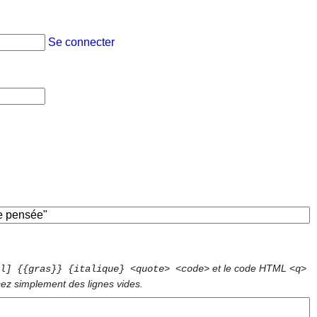
Se connecter
et le code HTML
l] {{gras}} {italique} <quote> <code>
<q>
sez simplement des lignes vides.