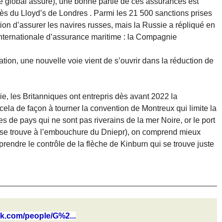
 global assuré), une bonne partie de ces assurances est
ès du Lloyd’s de Londres . Parmi les 21 500 sanctions prises
iction d’assurer les navires russes, mais la Russie a répliqué en
nternationale d’assurance maritime : la Compagnie
tion, une nouvelle voie vient de s’ouvrir dans la réduction de
ie, les Britanniques ont entrepris dès avant 2022 la
ela de façon à tourner la convention de Montreux qui limite la
 de pays qui ne sont pas riverains de la mer Noire, or le port
il se trouve à l’embouchure du Dniepr), on comprend mieux
 prendre le contrôle de la flèche de Kinburn qui se trouve juste
k.com/people/G%2...