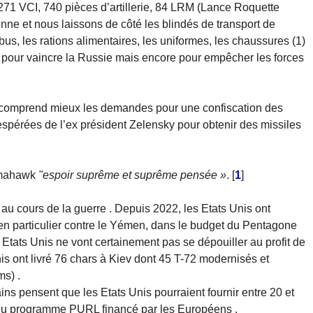
, 1271 VCI, 740 pièces d’artillerie, 84 LRM (Lance Roquette
nne et nous laissons de côté les blindés de transport de
bus, les rations alimentaires, les uniformes, les chaussures (1)
nt pour vaincre la Russie mais encore pour empêcher les forces
on comprend mieux les demandes pour une confiscation des
espérées de l’ex président Zelensky pour obtenir des missiles
Tomahawk
"espoir suprême et suprême pensée »
.
[
1
]
au cours de la guerre . Depuis 2022, les Etats Unis ont
en particulier contre le Yémen, dans le budget du Pentagone
s Etats Unis ne vont certainement pas se dépouiller au profit de
nis ont livré 76 chars à Kiev dont 45 T-72 modernisés et
s) .
tains pensent que les Etats Unis pourraient fournir entre 20 et
du programme PURL financé par les Européens .