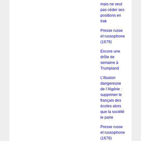
mais ne veut
pas céder ses
positions en
Irak
Presse russe
et russophone
(1679)
Encore une
drôle de
semaine à
Trumpland
L’illusion
dangereuse
de l’Algérie :
supprimer le
français des
écoles alors
que la société
le parle
Presse russe
et russophone
(1678)