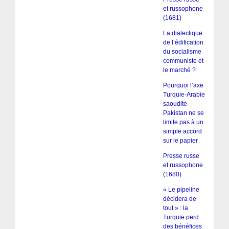
et russophone
(1681)
La dialectique
de l’édification
du socialisme
communiste et
le marché ?
Pourquoi l’axe
Turquie-Arabie
saoudite-
Pakistan ne se
limite pas à un
simple accord
sur le papier
Presse russe
et russophone
(1680)
« Le pipeline
décidera de
tout » : la
Turquie perd
des bénéfices