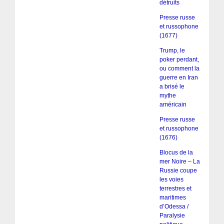
détruits
Presse russe
et russophone
(1677)
Trump, le
poker perdant,
ou comment la
guerre en Iran
a brisé le
mythe
américain
Presse russe
et russophone
(1676)
Blocus de la
mer Noire – La
Russie coupe
les voies
terrestres et
maritimes
d’Odessa /
Paralysie