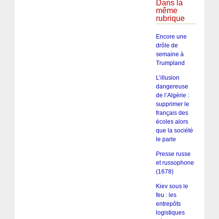
Dans la
même
rubrique
Encore une
drôle de
semaine à
Trumpland
L’illusion
dangereuse
de l’Algérie :
supprimer le
français des
écoles alors
que la société
le parle
Presse russe
et russophone
(1678)
Kiev sous le
feu : les
entrepôts
logistiques