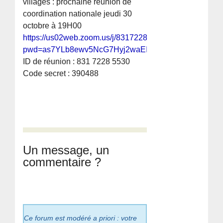
villages : prochaine réunion de
coordination nationale jeudi 30
octobre à 19H00
https://us02web.zoom.us/j/83172285530?
pwd=as7YLb8ewv5NcG7Hyj2waEI8AdoNcy.1
ID de réunion : 831 7228 5530
Code secret : 390488
Un message, un
commentaire ?
Ce forum est modéré a priori : votre