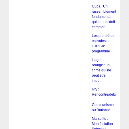
Cuba : Un
rassemblement
fondamental
qui peut et doit
compter !
Les premières
estivales de
l’URC/le
programme
L’agent
orange : un
crime qui ne
peut être
impuni.
Ivry :
Rencontre/débat
-
Communisme
ou Barbarie
Marseille :
Manifestation