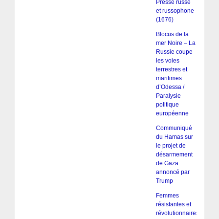
Presse russe
et russophone
(1676)
Blocus de la
mer Noire – La
Russie coupe
les voies
terrestres et
maritimes
d’Odessa /
Paralysie
politique
européenne
Communiqué
du Hamas sur
le projet de
désarmement
de Gaza
annoncé par
Trump
Femmes
résistantes et
révolutionnaires