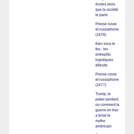
écoles alors
que la société
le parle
Presse russe
et russophone
(1678)
Kiev sous le
feu : les
entrepôts
logistiques
détruits
Presse russe
et russophone
(1677)
Trump, le
poker perdant,
ou comment la
guerre en Iran
a brisé le
mythe
américain