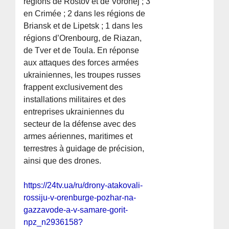
régions de Rostov et de Voronej ; 3
en Crimée ; 2 dans les régions de
Briansk et de Lipetsk ; 1 dans les
régions d’Orenbourg, de Riazan,
de Tver et de Toula. En réponse
aux attaques des forces armées
ukrainiennes, les troupes russes
frappent exclusivement des
installations militaires et des
entreprises ukrainiennes du
secteur de la défense avec des
armes aériennes, maritimes et
terrestres à guidage de précision,
ainsi que des drones.
https://24tv.ua/ru/drony-atakovali-
rossiju-v-orenburge-pozhar-na-
gazzavode-a-v-samare-gorit-
npz_n2936158?