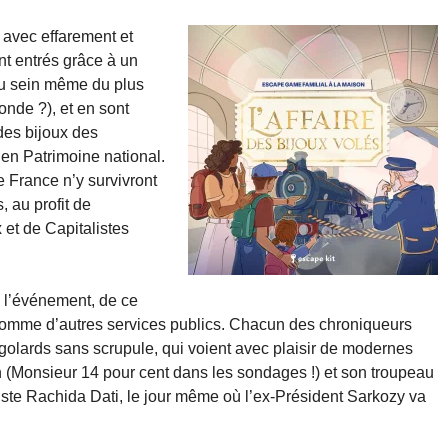
 avec effarement et
nt entrés grâce à un
au sein même du plus
nde ?), et en sont
des bijoux des
en Patrimoine national.
e France n’y survivront
, au profit de
 et de Capitalistes
e l’événement, de ce
s comme d’autres services publics. Chacun des chroniqueurs
igolards sans scrupule, qui voient avec plaisir de modernes
n (Monsieur 14 pour cent dans les sondages !) et son troupeau
viste Rachida Dati, le jour même où l’ex-Président Sarkozy va