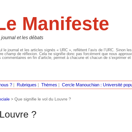
Le Manifeste
 journal et les débats
l le journal et les articles signés « URC », reflètent l’avis de l’URC. Sinon les
re champ de réflexion. Cela ne signifie donc pas forcément que nous approuvio
 commentaires en fin d’article, permet à chacune et chacun de s’exprimer et 
nous ?
|
Rubriques
|
Thèmes
|
Cercle Manouchian : Université popu
ociale
>
Que signifie le vol du Louvre ?
 Louvre ?