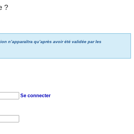
e ?
ion n’apparaîtra qu’après avoir été validée par les
Se connecter