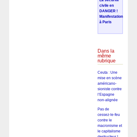
La sécurité
civile en
DANGER !
Manifestation
à Paris
Dans la
même
rubrique
Ceuta : Une
mise en scène
américano-
sioniste contre
l’Espagne
non-alignée
Pas de
cessez-le-feu
contre le
macronisme et
le capitalisme
destructeur !