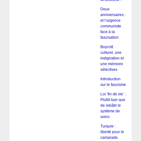
Deux
anniversaires…
et l’urgence
communiste
face à la
fascisation
Boycott
culturel, une
indignation et
une mémoire
sélectives
Introduction
sur le fascisme
Loi ‘fin de vie’ :
Plutôt tuer que
de rebâtir le
système de
soins
Turquie :
liberté pour le
camarade