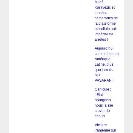
Miloš
Karavezić et
tous les
camarades de
la plateforme
mondiale anti-
impérialiste
arrêtés !
Aujourd’hui
comme hier en
Amérique
Latine, plus
que jamais :
NO
PASARAN !
Canicule :
l’État
bourgeois
nous laisse
crever de
chaud
Victoire
iranienne sur