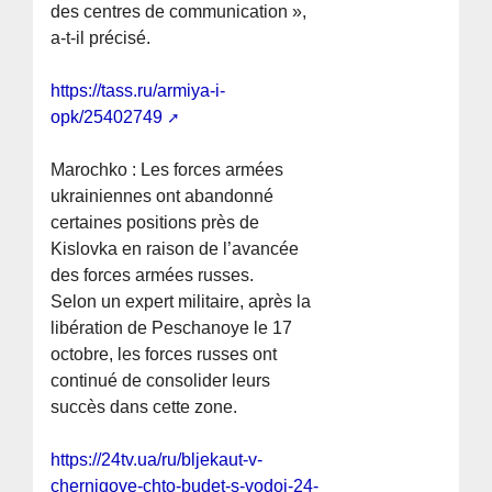
des centres de communication »,
a-t-il précisé.
https://tass.ru/armiya-i-
opk/25402749
Marochko : Les forces armées
ukrainiennes ont abandonné
certaines positions près de
Kislovka en raison de l’avancée
des forces armées russes.
Selon un expert militaire, après la
libération de Peschanoye le 17
octobre, les forces russes ont
continué de consolider leurs
succès dans cette zone.
https://24tv.ua/ru/bljekaut-v-
chernigove-chto-budet-s-vodoj-24-