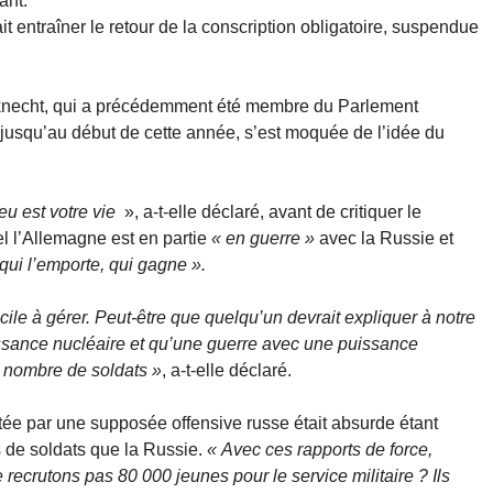
ant.
ait entraîner le retour de la conscription obligatoire, suspendue
knecht, qui a précédemment été membre du Parlement
usqu’au début de cette année, s’est moquée de l’idée du
eu est votre vie
», a-t-elle déclaré, avant de critiquer le
l l’Allemagne est en partie
« en guerre »
avec la Russie et
qui l’emporte, qui gagne ».
ficile à gérer. Peut-être que quelqu’un devrait expliquer à notre
ssance nucléaire et qu’une guerre avec une puissance
u nombre de soldats »
, a-t-elle déclaré.
itée par une supposée offensive russe était absurde étant
s de soldats que la Russie.
« Avec ces rapports de force,
 recrutons pas 80 000 jeunes pour le service militaire ? Ils