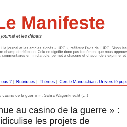
Le Manifeste
 journal et les débats
l le journal et les articles signés « URC », reflètent l’avis de l’URC. Sinon les
re champ de réflexion. Cela ne signifie donc pas forcément que nous approuvio
 commentaires en fin d’article, permet à chacune et chacun de s’exprimer et 
nous ?
|
Rubriques
|
Thèmes
|
Cercle Manouchian : Université popu
u casino de la guerre » : Sahra Wagenknecht (…)
ue au casino de la guerre » :
iculise les projets de