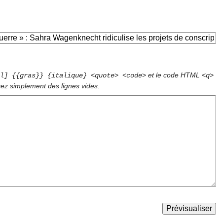
et le code HTML
l] {{gras}} {italique} <quote> <code>
<q>
sez simplement des lignes vides.