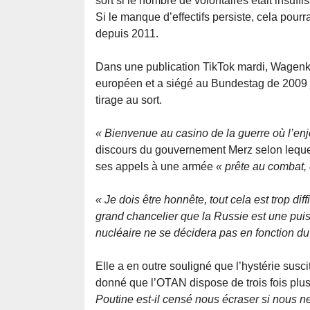
sort si le nombre de volontaires était insuffis
Si le manque d’effectifs persiste, cela pourr
depuis 2011.
Dans une publication TikTok mardi, Wagen
européen et a siégé au Bundestag de 2009 j
tirage au sort.
« Bienvenue au casino de la guerre où l’enj
discours du gouvernement Merz selon leque
ses appels à une armée
« prête au combat, 
« Je dois être honnête, tout cela est trop dif
grand chancelier que la Russie est une pui
nucléaire ne se décidera pas en fonction d
Elle a en outre souligné que l’hystérie susc
donné que l’OTAN dispose de trois fois plu
Poutine est-il censé nous écraser si nous ne