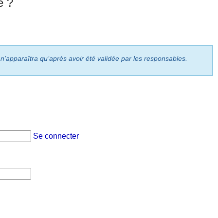
e ?
 n’apparaîtra qu’après avoir été validée par les responsables.
Se connecter