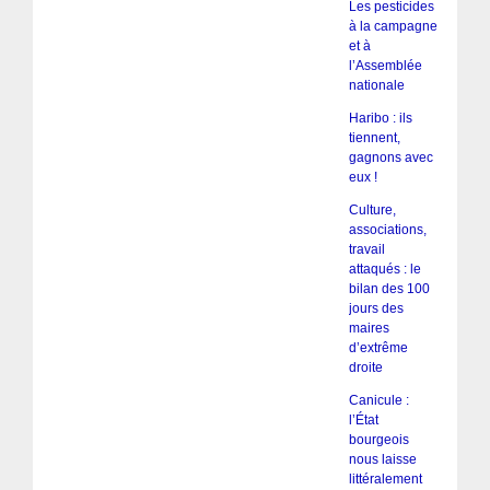
Les pesticides
à la campagne
et à
l’Assemblée
nationale
Haribo : ils
tiennent,
gagnons avec
eux !
Culture,
associations,
travail
attaqués : le
bilan des 100
jours des
maires
d’extrême
droite
Canicule :
l’État
bourgeois
nous laisse
littéralement