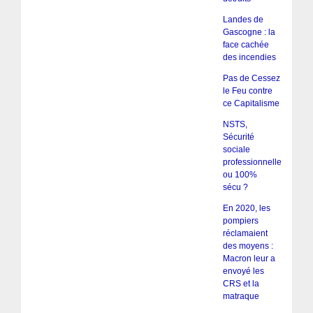
Landes de
Gascogne : la
face cachée
des incendies
Pas de Cessez
le Feu contre
ce Capitalisme
NSTS,
Sécurité
sociale
professionnelle
ou 100%
sécu ?
En 2020, les
pompiers
réclamaient
des moyens :
Macron leur a
envoyé les
CRS et la
matraque