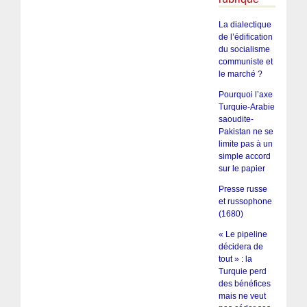
La dialectique
de l’édification
du socialisme
communiste et
le marché ?
Pourquoi l’axe
Turquie-Arabie
saoudite-
Pakistan ne se
limite pas à un
simple accord
sur le papier
Presse russe
et russophone
(1680)
« Le pipeline
décidera de
tout » : la
Turquie perd
des bénéfices
mais ne veut