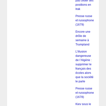
pas céder ses
positions en
Irak
Presse russe
et russophone
(1679)
Encore une
drôle de
semaine à
Trumpland
L’illusion
dangereuse
de l’Algérie :
supprimer le
français des
écoles alors
que la société
le parle
Presse russe
et russophone
(1678)
Kiev sous le