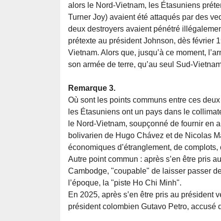
alors le Nord-Vietnam, les Étasuniens prét
Turner Joy) avaient été attaqués par des ve
deux destroyers avaient pénétré illégalemen
prétexte au président Johnson, dès février
Vietnam. Alors que, jusqu’à ce moment, l’ar
son armée de terre, qu’au seul Sud-Vietnam
Remarque 3.
Où sont les points communs entre ces deux s
les Étasuniens ont un pays dans le collimateu
le Nord-Vietnam, soupçonné de fournir en a
bolivarien de Hugo Chávez et de Nicolas Ma
économiques d’étranglement, de complots,
Autre point commun : après s’en être pris a
Cambodge, "coupable" de laisser passer d
l’époque, la "piste Ho Chi Minh".
En 2025, après s’en être pris au président 
président colombien Gutavo Petro, accusé d’ê