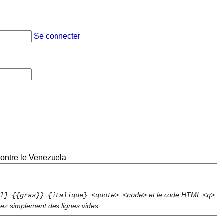
Se connecter
et le code HTML
l] {{gras}} {italique} <quote> <code>
<q>
sez simplement des lignes vides.