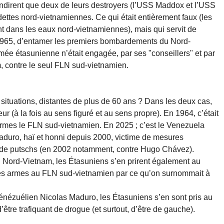
endirent que deux de leurs destroyers (l’USS Maddox et l’USS
dettes nord-vietnamiennes. Ce qui était entièrement faux (les
t dans les eaux nord-vietnamiennes), mais qui servit de
 1965, d’entamer les premiers bombardements du Nord-
mée étasunienne n’était engagée, par ses "conseillers" et par
, contre le seul FLN sud-vietnamien.
ituations, distantes de plus de 60 ans ? Dans les deux cas,
r (à la fois au sens figuré et au sens propre). En 1964, c’était
rmes le FLN sud-vietnamien. En 2025 ; c’est le Venezuela
duro, haï et honni depuis 2000, victime de mesures
 de putschs (en 2002 notamment, contre Hugo Chávez).
u Nord-Vietnam, les Étasuniens s’en prirent également au
es armes au FLN sud-vietnamien par ce qu’on surnommait à
vénézuélien Nicolas Maduro, les Étasuniens s’en sont pris au
tre trafiquant de drogue (et surtout, d’être de gauche).