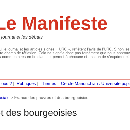
Le Manifeste
 journal et les débats
l le journal et les articles signés « URC », reflètent l’avis de l’URC. Sinon les
re champ de réflexion. Cela ne signifie donc pas forcément que nous approuvio
 commentaires en fin d’article, permet à chacune et chacun de s’exprimer et 
nous ?
|
Rubriques
|
Thèmes
|
Cercle Manouchian : Université popu
ociale
>
France des pauvres et des bourgeoisies
t des bourgeoisies