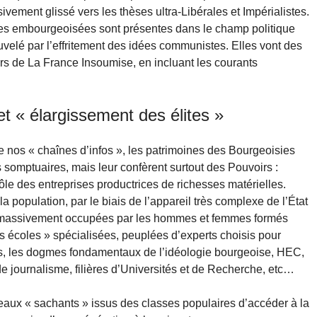
ement glissé vers les thèses ultra-Libérales et Impérialistes.
ies embourgeoisées sont présentes dans le champ politique
velé par l’effritement des idées communistes. Elles vont des
ers de La France Insoumise, en incluant les courants
et « élargissement des élites »
 nos « chaînes d’infos », les patrimoines des Bourgeoisies
somptuaires, mais leur confèrent surtout des Pouvoirs :
le des entreprises productrices de richesses matérielles.
a population, par le biais de l’appareil très complexe de l’État
es, massivement occupées par les hommes et femmes formés
s écoles » spécialisées, peuplées d’experts choisis pour
es, les dogmes fondamentaux de l’idéologie bourgeoise, HEC,
 journalisme, filières d’Universités et de Recherche, etc…
eaux « sachants » issus des classes populaires d’accéder à la