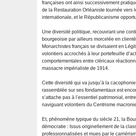
françaises ont ainsi successivement pratiq
de la Restauration Orléaniste tournée vers 
internationale, et le Républicanisme opportu
Une diversité politique, recouvrant une cont
bourgeoisie par ailleurs morcelée en clientè
Monarchistes français se divisaient en Légiti
volontiers accrochés à leur portefeuille d’a
comportementales entre cléricaux réactionna
massacre impérialiste de 1914.
Cette diversité qui va jusqu’à la cacophoni
rassemblée sur ses fondamentaux est encore
s’attache pas à l’essentiel patrimonial, ent
naviguant volontiers du Centrisme macronien
Et, phénomène typique du siècle 21, la Bourg
démocratie : Issus originellement de la clas
professionnalisées et mues par le carriéris