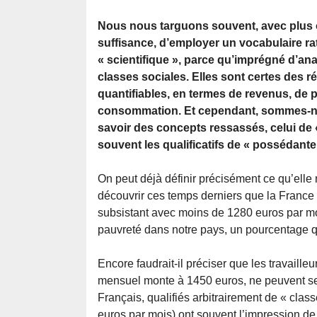
Nous nous targuons souvent, avec plus
suffisance, d’employer un vocabulaire rat
« scientifique », parce qu’imprégné d’an
classes sociales. Elles sont certes des ré
quantifiables, en termes de revenus, de p
consommation. Et cependant, sommes-no
savoir des concepts ressassés, celui de 
souvent les qualificatifs de « possédante
On peut déjà définir précisément ce qu’elle
découvrir ces temps derniers que la France
subsistant avec moins de 1280 euros par mo
pauvreté dans notre pays, un pourcentage qu
Encore faudrait-il préciser que les travaill
mensuel monte à 1450 euros, ne peuvent se g
Français, qualifiés arbitrairement de « cl
euros par mois) ont souvent l’impression de 