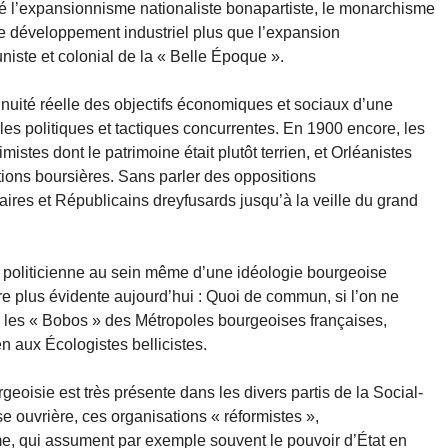
ué l’expansionnisme nationaliste bonapartiste, le monarchisme
le développement industriel plus que l’expansion
niste et colonial de la « Belle Époque ».
inuité réelle des objectifs économiques et sociaux d’une
les politiques et tactiques concurrentes. En 1900 encore, les
mistes dont le patrimoine était plutôt terrien, et Orléanistes
ctions boursières. Sans parler des oppositions
ires et Républicains dreyfusards jusqu’à la veille du grand
e politicienne au sein même d’une idéologie bourgeoise
 plus évidente aujourd’hui : Quoi de commun, si l’on ne
re les « Bobos » des Métropoles bourgeoises françaises,
 aux Écologistes bellicistes.
eoisie est très présente dans les divers partis de la Social-
se ouvrière, ces organisations « réformistes »,
me, qui assument par exemple souvent le pouvoir d’État en