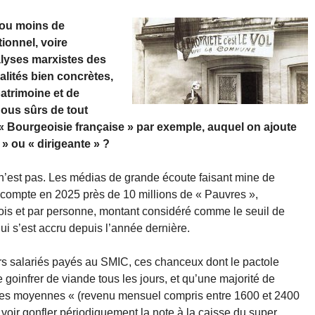
 ou moins de
ionnel, voire
alyses marxistes des
alités bien concrètes,
atrimoine et de
us sûrs de tout
« Bourgeoisie française » par exemple, auquel on ajoute
 » ou « dirigeante » ?
 n’est pas. Les médias de grande écoute faisant mine de
 compte en 2025 près de 10 millions de « Pauvres »,
is et par personne, montant considéré comme le seuil de
i s’est accru depuis l’année dernière.
eurs salariés payés au SMIC, ces chanceux dont le pactole
oinfrer de viande tous les jours, et qu’une majorité de
asses moyennes « (revenu mensuel compris entre 1600 et 2400
voir gonfler périodiquement la note à la caisse du super