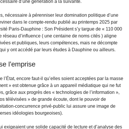
cessaire d’une génération à la suivante.
s, nécessaire à pérenniser leur domination politique d’une
 deviner dans le compte-rendu publié au printemps 2025 par
rsité Paris-Dauphine : Son Président s’y targue de « 110 000
 réseau d’influence ( une centaine de noms cités ) aligne
 privées et publiques, leurs compétences, mais ne décompte
qui y ont accédé par leurs études à Dauphine ou ailleurs.
se l’emprise
 de l’État, encore faut-il qu’elles soient acceptées par la masse
ent » est obtenue grâce à un appareil médiatique qui ne fut
s, grâce aux progrès des « technologies de l’information »,
os télévisées » de grande écoute, dont le pouvoir de
abitation-concurrence privé-public lui assure une image de
iverses idéologies bourgeoises).
i exigeaient une solide capacité de lecture et d’analyse des