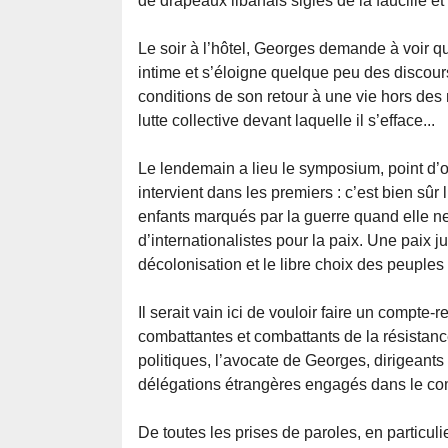
de drapeaux libanais siglés de la faucille e
Le soir à l’hôtel, Georges demande à voir q
intime et s’éloigne quelque peu des discour
conditions de son retour à une vie hors des
lutte collective devant laquelle il s’efface...
Le lendemain a lieu le symposium, point d’o
intervient dans les premiers : c’est bien sûr 
enfants marqués par la guerre quand elle ne l
d’internationalistes pour la paix. Une paix j
décolonisation et le libre choix des peuple
Il serait vain ici de vouloir faire un compt
combattantes et combattants de la résistance
politiques, l’avocate de Georges, dirigeants
délégations étrangères engagés dans le com
De toutes les prises de paroles, en particuli