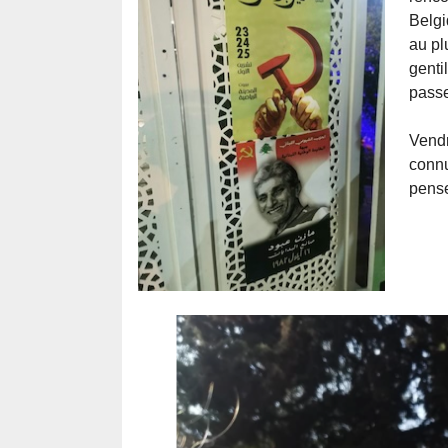
Belgi
au pl
genti
passe
Vendr
connu
pense