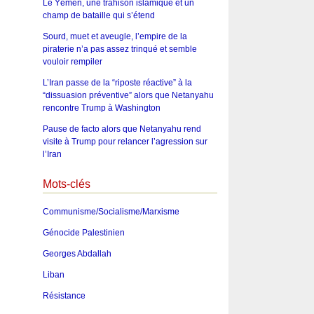
Le Yémen, une trahison islamique et un
champ de bataille qui s’étend
Sourd, muet et aveugle, l’empire de la
piraterie n’a pas assez trinqué et semble
vouloir rempiler
L’Iran passe de la “riposte réactive” à la
“dissuasion préventive” alors que Netanyahu
rencontre Trump à Washington
Pause de facto alors que Netanyahu rend
visite à Trump pour relancer l’agression sur
l’Iran
Mots-clés
Communisme/Socialisme/Marxisme
Génocide Palestinien
Georges Abdallah
Liban
Résistance