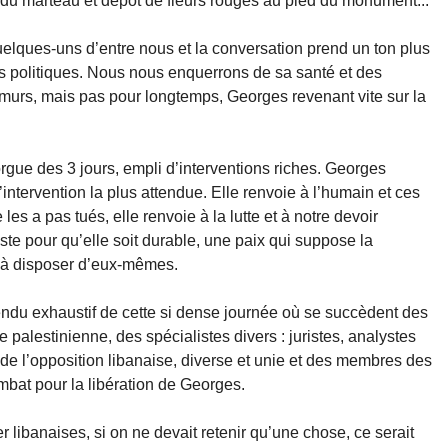
t du marteau et dépôt de fleurs rouges au pied du monument...
uelques-uns d’entre nous et la conversation prend un ton plus
s politiques. Nous nous enquerrons de sa santé et des
 murs, mais pas pour longtemps, Georges revenant vite sur la
rgue des 3 jours, empli d’interventions riches. Georges
l’intervention la plus attendue. Elle renvoie à l’humain et ces
es a pas tués, elle renvoie à la lutte et à notre devoir
uste pour qu’elle soit durable, une paix qui suppose la
s à disposer d’eux-mêmes.
e-rendu exhaustif de cette si dense journée où se succèdent des
 palestinienne, des spécialistes divers : juristes, analystes
 de l’opposition libanaise, diverse et unie et des membres des
bat pour la libération de Georges.
er libanaises, si on ne devait retenir qu’une chose, ce serait