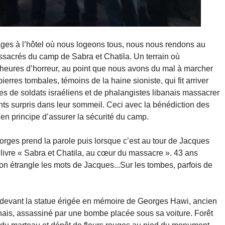
ages à l’hôtel où nous logeons tous, nous nous rendons au
ssacrés du camp de Sabra et Chatila. Un terrain où
 heures d’horreur, au point que nous avons du mal à marcher
erres tombales, témoins de la haine sioniste, qui fit arriver
es de soldats israéliens et de phalangistes libanais massacrer
 surpris dans leur sommeil. Ceci avec la bénédiction des
en principe d’assurer la sécurité du camp.
rges prend la parole puis lorsque c’est au tour de Jacques
 livre « Sabra et Chatila, au cœur du massacre ». 43 ans
ion étrangle les mots de Jacques...Sur les tombes, parfois de
 devant la statue érigée en mémoire de Georges Hawi, ancien
nais, assassiné par une bombe placée sous sa voiture. Forêt