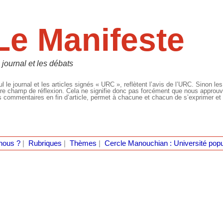
Le Manifeste
 journal et les débats
l le journal et les articles signés « URC », reflètent l’avis de l’URC. Sinon les
re champ de réflexion. Cela ne signifie donc pas forcément que nous approuvio
 commentaires en fin d’article, permet à chacune et chacun de s’exprimer et 
nous ?
|
Rubriques
|
Thèmes
|
Cercle Manouchian : Université popu