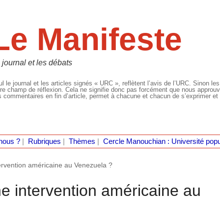
Le Manifeste
 journal et les débats
l le journal et les articles signés « URC », reflètent l’avis de l’URC. Sinon les
re champ de réflexion. Cela ne signifie donc pas forcément que nous approuvio
 commentaires en fin d’article, permet à chacune et chacun de s’exprimer et 
nous ?
|
Rubriques
|
Thèmes
|
Cercle Manouchian : Université popu
tervention américaine au Venezuela ?
une intervention américaine au