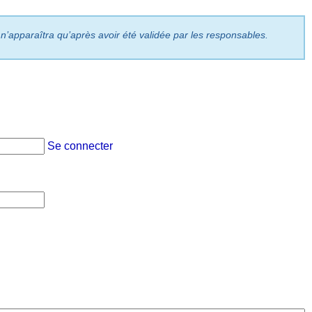
 n’apparaîtra qu’après avoir été validée par les responsables.
Se connecter