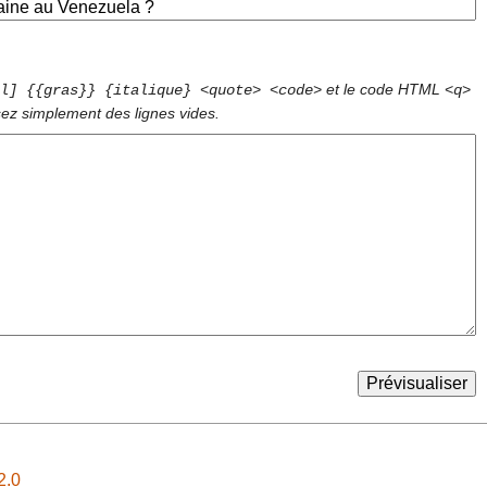
et le code HTML
l] {{gras}} {italique} <quote> <code>
<q>
sez simplement des lignes vides.
2.0