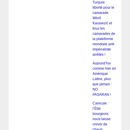
Turquie :
liberté pour le
camarade
Miloš
Karavezić et
tous les
camarades de
la plateforme
mondiale anti-
impérialiste
arrêtés !
Aujourd’hui
comme hier en
Amérique
Latine, plus
que jamais :
NO
PASARAN !
Canicule :
l’État
bourgeois
nous laisse
crever de
chaud