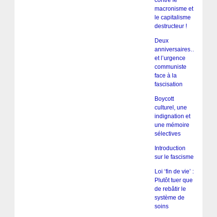
contre le
macronisme et
le capitalisme
destructeur !
Deux
anniversaires…
et l’urgence
communiste
face à la
fascisation
Boycott
culturel, une
indignation et
une mémoire
sélectives
Introduction
sur le fascisme
Loi ‘fin de vie’ :
Plutôt tuer que
de rebâtir le
système de
soins