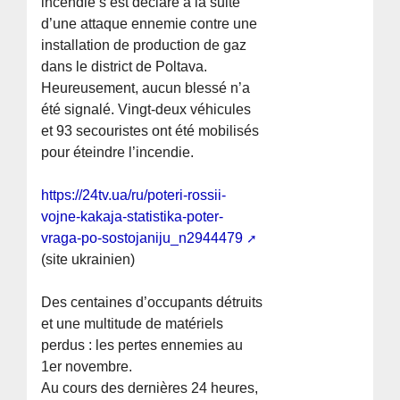
incendie s’est déclaré à la suite
d’une attaque ennemie contre une
installation de production de gaz
dans le district de Poltava.
Heureusement, aucun blessé n’a
été signalé. Vingt-deux véhicules
et 93 secouristes ont été mobilisés
pour éteindre l’incendie.
https://24tv.ua/ru/poteri-rossii-
vojne-kakaja-statistika-poter-
vraga-po-sostojaniju_n2944479
(site ukrainien)
Des centaines d’occupants détruits
et une multitude de matériels
perdus : les pertes ennemies au
1er novembre.
Au cours des dernières 24 heures,