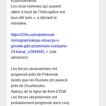
Krasnoarmeïsk.
Les onze hommes qui avaient
atterri à bord de l’hélicoptère ont
tous été tués », a déclaré le
ministère.
https://24tv.ua/ru/pokrovsk-
mirnograd-kakaja-situacija-v-
gorode-gde-prodvinulis-rossijane-
24-kanal_n2944481
(site
ukrainien)
Les forces ukrainiennes ont
progressé près de Pokrovsk,
tandis que les Russes ont avancé
près de Druzhkovka :
Aperçu de la ligne de front d’ISW.
Les forces ukrainiennes ont
probablement progressé dans cinq