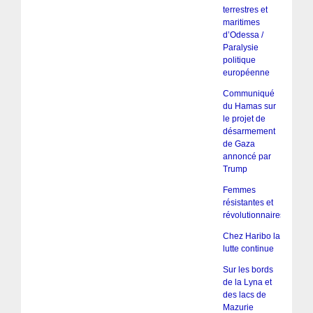
terrestres et
maritimes
d’Odessa /
Paralysie
politique
européenne
Communiqué
du Hamas sur
le projet de
désarmement
de Gaza
annoncé par
Trump
Femmes
résistantes et
révolutionnaires
Chez Haribo la
lutte continue
Sur les bords
de la Lyna et
des lacs de
Mazurie