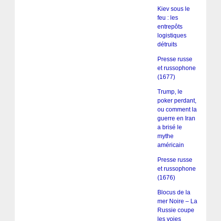
Kiev sous le
feu : les
entrepôts
logistiques
détruits
Presse russe
et russophone
(1677)
Trump, le
poker perdant,
ou comment la
guerre en Iran
a brisé le
mythe
américain
Presse russe
et russophone
(1676)
Blocus de la
mer Noire – La
Russie coupe
les voies