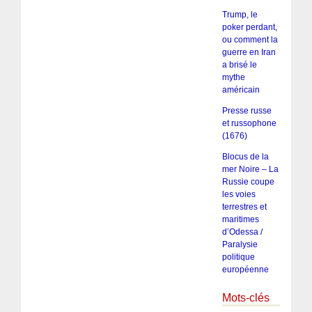
Trump, le
poker perdant,
ou comment la
guerre en Iran
a brisé le
mythe
américain
Presse russe
et russophone
(1676)
Blocus de la
mer Noire – La
Russie coupe
les voies
terrestres et
maritimes
d’Odessa /
Paralysie
politique
européenne
Mots-clés