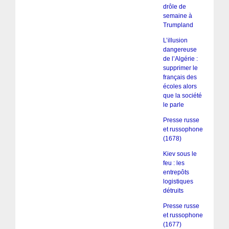
drôle de
semaine à
Trumpland
L’illusion
dangereuse
de l’Algérie :
supprimer le
français des
écoles alors
que la société
le parle
Presse russe
et russophone
(1678)
Kiev sous le
feu : les
entrepôts
logistiques
détruits
Presse russe
et russophone
(1677)