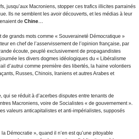
s, jusqu’aux Macroniens, stopper ces trafics illicites parrainés
ue. Ils ne semblent les avoir découverts, et les médias à leur
venaient de
Chine
…
sant de grands mots comme « Souveraineté Démocratique »
sateur en chef de l’asservissement de l’opinion française, par
 grande écoute, peuplé exclusivement de propagandistes
e journée les divers dogmes idéologiques du « Libéralisme
avail d’autrui comme première des libertés, la haine volontiers
açants, Russes, Chinois, Iraniens et autres Arabes et
 qui se réduit à d’acerbes disputes entre tenants de
entres Macroniens, voire de Socialistes « de gouvernement ».
es valeurs anticapitalistes et anti-impérialistes, supposés
 la Démocratie », quand il n’en est qu’une pitoyable