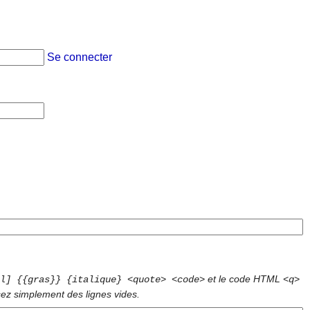
Se connecter
et le code HTML
l] {{gras}} {italique} <quote> <code>
<q>
sez simplement des lignes vides.