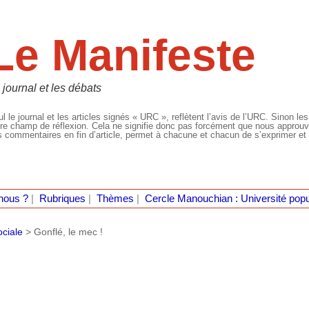
Le Manifeste
 journal et les débats
l le journal et les articles signés « URC », reflètent l’avis de l’URC. Sinon les
re champ de réflexion. Cela ne signifie donc pas forcément que nous approuvio
 commentaires en fin d’article, permet à chacune et chacun de s’exprimer et 
nous ?
|
Rubriques
|
Thèmes
|
Cercle Manouchian : Université popu
ociale
>
Gonflé, le mec !