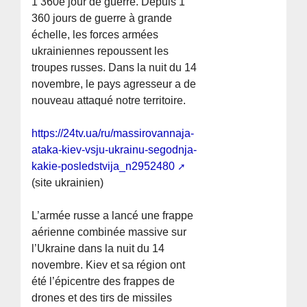
1 360e jour de guerre. Depuis 1
360 jours de guerre à grande
échelle, les forces armées
ukrainiennes repoussent les
troupes russes. Dans la nuit du 14
novembre, le pays agresseur a de
nouveau attaqué notre territoire.
https://24tv.ua/ru/massirovannaja-
ataka-kiev-vsju-ukrainu-segodnja-
kakie-posledstvija_n2952480
(site ukrainien)
L’armée russe a lancé une frappe
aérienne combinée massive sur
l’Ukraine dans la nuit du 14
novembre. Kiev et sa région ont
été l’épicentre des frappes de
drones et des tirs de missiles