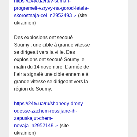
https://24tv.ua/ru/v-sumah-
progremeli-vzryvy-na-gorod-letela-
skorostnaja-cel_n2952493
(site
ukrainien)
Des explosions ont secoué
Soumy : une cible à grande vitesse
se dirigeait vers la ville. Des
explosions ont secoué Soumy le
matin du 14 novembre. L’armée de
l’air a signalé une cible ennemie à
grande vitesse se dirigeant vers la
région de Soumy.
https://24tv.ua/ru/shahedy-drony-
odesse-zachem-rossijane-ih-
zapuskajut-chem-
novaja_n2952148
(site
ukrainien)