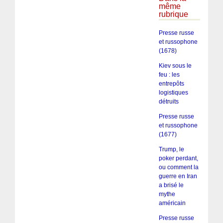
même
rubrique
Presse russe
et russophone
(1678)
Kiev sous le
feu : les
entrepôts
logistiques
détruits
Presse russe
et russophone
(1677)
Trump, le
poker perdant,
ou comment la
guerre en Iran
a brisé le
mythe
américain
Presse russe