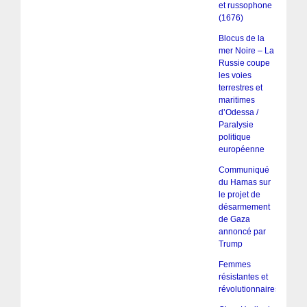
et russophone
(1676)
Blocus de la
mer Noire – La
Russie coupe
les voies
terrestres et
maritimes
d’Odessa /
Paralysie
politique
européenne
Communiqué
du Hamas sur
le projet de
désarmement
de Gaza
annoncé par
Trump
Femmes
résistantes et
révolutionnaires