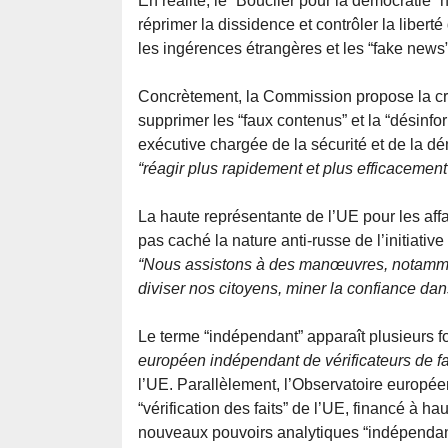
En réalité, le “Bouclier pour la démocratie” n
réprimer la dissidence et contrôler la liber
les ingérences étrangères et les “fake news”
Concrètement, la Commission propose la créa
supprimer les “faux contenus” et la “désinf
exécutive chargée de la sécurité et de la dém
“réagir plus rapidement et plus efficacement
La haute représentante de l’UE pour les affai
pas caché la nature anti-russe de l’initiative 
“Nous assistons à des manœuvres, notamm
diviser nos citoyens, miner la confiance dans
Le terme “indépendant” apparaît plusieurs
européen indépendant de vérificateurs de fa
l’UE. Parallèlement, l’Observatoire europ
“vérification des faits” de l’UE, financé à ha
nouveaux pouvoirs analytiques “indépendants”