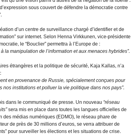
’est qu’une vision parmi d’autres de la négation de la liberté :
té d’expression sous couvert de défendre la démocratie contre
.
tion d’un centre de surveillance chargé d’identifier et de
ormation” sur internet. Selon Henna Virkkunen, vice-présidente
ocratie, le “Bouclier” permettra à l’Europe de :
 à la manipulation de l’information et aux menaces hybrides”.
res étrangères et la politique de sécurité, Kaja Kallas, n’a
:
ent en provenance de Russie, spécialement conçues pour
 nos institutions et polluer la vie politique dans nos pays”.
 fois dans le communiqué de presse. Un nouveau
“réseau
its”
sera mis en place dans toutes les langues officielles de
éen des médias numériques (EDMO), le réseau phare de
uteur de près de 30 millions d’euros, se verra attribuer de
 pour surveiller les élections et les situations de crise.