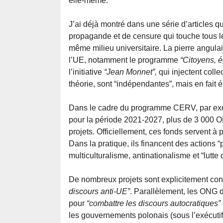
elle-même.
J’ai déjà montré dans une série d’articles
propagande et de censure qui touche tous le
même milieu universitaire. La pierre angul
l’UE, notamment le programme
“Citoyens, é
l’initiative
“Jean Monnet”,
qui injectent coll
théorie, sont “indépendantes”, mais en fait é
Dans le cadre du programme CERV, par exem
pour la période 2021-2027, plus de 3 000 O
projets. Officiellement, ces fonds servent à
Dans la pratique, ils financent des actions “
multiculturalisme, antinationalisme et “lutte
De nombreux projets sont explicitement co
discours anti-UE”
. Parallèlement, les ONG 
pour
“combattre les discours autocratiques”
les gouvernements polonais (sous l’exécutif