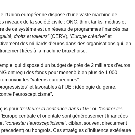
 que l’Union européenne dispose d’une vaste machine de
s niveaux de la société civile : ONG, think tanks, médias et
aire de ce système est un réseau de programmes financés par
galité, droits et valeurs”
(CERV),
“Europe créative”
et
ectivement des milliards d’euros dans des organisations qui, en
troitement liées à la machine bruxelloise.
ple, qui dispose d’un budget de près de 2 milliards d’euros
NG ont reçu des fonds pour mener à bien plus de 1 000
 promouvoir les “valeurs européennes”.
progressistes” et favorables à l’UE : idéologie du genre,
 contre l’euroscepticisme”.
nçus pour
“restaurer la confiance dans l’UE”
ou
“contrer les
d’Europe centrale et orientale sont généreusement financées
et
“contester l’euroscepticisme”
, ciblant souvent directement
 précédent) ou hongrois. Ces stratégies d’influence extérieure