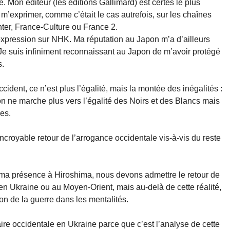
e. Mon éditeur (les éditions Gallimard) est certes le plus
m’exprimer, comme c’était le cas autrefois, sur les chaînes
ter, France-Culture ou France 2.
d’expression sur NHK. Ma réputation au Japon m’a d’ailleurs
 Je suis infiniment reconnaissant au Japon de m’avoir protégé
s.
ident, ce n’est plus l’égalité, mais la montée des inégalités :
n ne marche plus vers l’égalité des Noirs et des Blancs mais
es.
 incroyable retour de l’arrogance occidentale vis-à-vis du reste
de ma présence à Hiroshima, nous devons admettre le retour de
, en Ukraine ou au Moyen-Orient, mais au-delà de cette réalité,
 de la guerre dans les mentalités.
taire occidentale en Ukraine parce que c’est l’analyse de cette