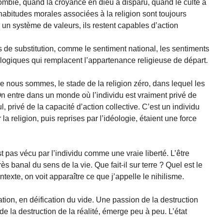
zombie, quand la croyance en dieu a disparu, quand le culte a
abitudes morales associées à la religion sont toujours
 un système de valeurs, ils restent capables d’action
s de substitution, comme le sentiment national, les sentiments
ologiques qui remplacent l’appartenance religieuse de départ.
lle nous sommes, le stade de la religion zéro, dans lequel les
 On entre dans un monde où l’individu est vraiment privé de
, privé de la capacité d’action collective. C’est un individu
la religion, puis reprises par l’idéologie, étaient une force
t pas vécu par l’individu comme une vraie liberté. L’être
 banal du sens de la vie. Que fait-il sur terre ? Quel est le
exte, on voit apparaître ce que j’appelle le nihilisme.
ation, en déification du vide. Une passion de la destruction
 la destruction de la réalité, émerge peu à peu. L’état