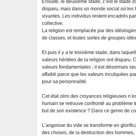
Ensuite, le deuxième stade, c’est le stade 
disparu, mais dans un monde social où les h
vivantes. Les individus restent encadrés par
collective.
La religion est remplacée par des idéologie
de classes, et toutes sortes de groupes idé
Et puis il y a le troisième stade, dans laque
valeurs héritées de la religion ont disparu.
valeurs fondamentales ; il est désormais seul
affaibli parce que les valeurs inculquées par 
pour sa personnalité.
Cet état zéro des croyances religieuses n’es
humain se retrouve confronté au problème très
but de son existence ? Dans ce genre de cont
L’angoisse du vide se transforme en glorific
des choses, de la destruction des hommes, de