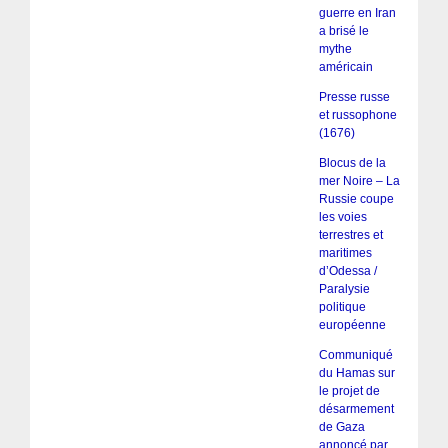
guerre en Iran
a brisé le
mythe
américain
Presse russe
et russophone
(1676)
Blocus de la
mer Noire – La
Russie coupe
les voies
terrestres et
maritimes
d’Odessa /
Paralysie
politique
européenne
Communiqué
du Hamas sur
le projet de
désarmement
de Gaza
annoncé par