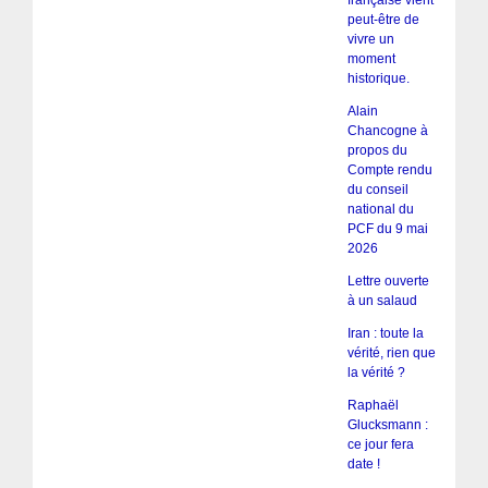
française vient
peut-être de
vivre un
moment
historique.
Alain
Chancogne à
propos du
Compte rendu
du conseil
national du
PCF du 9 mai
2026
Lettre ouverte
à un salaud
Iran : toute la
vérité, rien que
la vérité ?
Raphaël
Glucksmann :
ce jour fera
date !