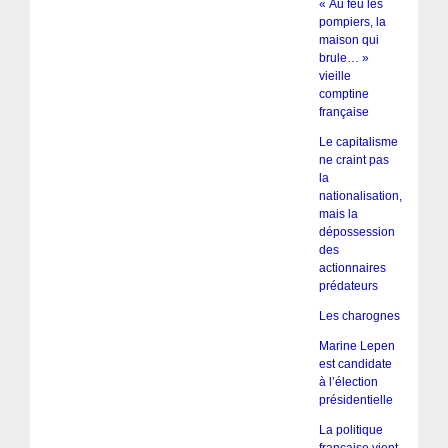
« Au feu les
pompiers, la
maison qui
brule… »
vieille
comptine
française
Le capitalisme
ne craint pas
la
nationalisation,
mais la
dépossession
des
actionnaires
prédateurs
Les charognes
Marine Lepen
est candidate
à l’élection
présidentielle
La politique