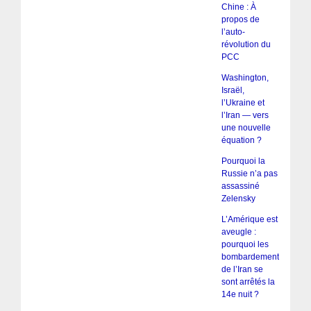
Chine : À
propos de
l’auto-
révolution du
PCC
Washington,
Israël,
l’Ukraine et
l’Iran — vers
une nouvelle
équation ?
Pourquoi la
Russie n’a pas
assassiné
Zelensky
L’Amérique est
aveugle :
pourquoi les
bombardements
de l’Iran se
sont arrêtés la
14e nuit ?