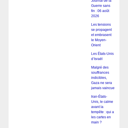
Journal de la
Guerre sans
fin : 06 août
2026
Les tensions
se propagent
et embrasent
le Moyen-
Orient
Les États-Unis
d’Israël
Malgré des
souffrances
indicibles,
Gaza ne sera
jamais vaincue
Iran-États-
Unis, le calme
avant la
tempête : qui a
les cartes en
main ?