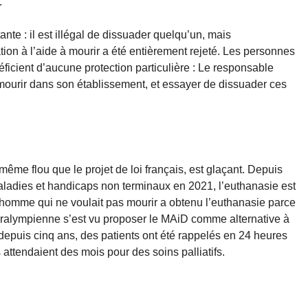
.
nte : il est illégal de dissuader quelqu’un, mais
ation à l’aide à mourir a été entièrement rejeté. Les personnes
éficient d’aucune protection particulière : Le responsable
mourir dans son établissement, et essayer de dissuader ces
ême flou que le projet de loi français, est glaçant. Depuis
adies et handicaps non terminaux en 2021, l’euthanasie est
 homme qui ne voulait pas mourir a obtenu l’euthanasie parce
aralympienne s’est vu proposer le MAiD comme alternative à
 depuis cinq ans, des patients ont été rappelés en 24 heures
attendaient des mois pour des soins palliatifs.