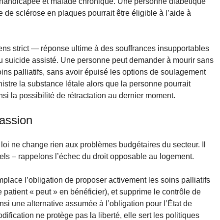
on handicapée et malade chronique. Une personne diabétique
 de sclérose en plaques pourrait être éligible à l’aide à
sens strict — réponse ultime à des souffrances insupportables
u suicide assisté. Une personne peut demander à mourir sans
ns palliatifs, sans avoir épuisé les options de soulagement
nistre la substance létale alors que la personne pourrait
si la possibilité de rétractation au dernier moment.
assion
la loi ne change rien aux problèmes budgétaires du secteur. Il
els – rappelons l’échec du droit opposable au logement.
mplace l’obligation de proposer activement les soins palliatifs
 patient « peut » en bénéficier), et supprime le contrôle de
ainsi une alternative assumée à l’obligation pour l’État de
dification ne protège pas la liberté, elle sert les politiques