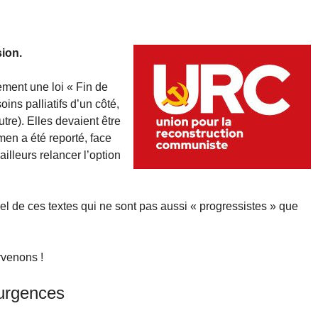
ion.
ement une loi « Fin de
oins palliatifs d’un côté,
utre). Elles devaient être
en a été reporté, face
illeurs relancer l’option
el de ces textes qui ne sont pas aussi « progressistes » que
rvenons !
 urgences