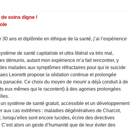
e de soins digne !
cole
e 30 ans et diplômée en éthique de la santé, j’ai l’expérience
système de santé capitaliste et ultra libéral va très mal,
 les démunis, autant mon expérience m’a fait rencontrer, y
, des malades aux symptômes réfractaires pour qui le suicide
 Claes Leonetti propose la sédation continue et prolongée
la panacée. Ce choix du moyen de mourir a déjà conduit à de
ts eux mêmes qui le racontent) à des agonies prolongées
lles.
r un système de santé gratuit, accessible et un développement
nser aux cas extrêmes : maladies dégénératives de Charcot,
 lorsqu’elles sont encore lucides, écrire des directives
. C’est alors un geste d’humanité que de leur éviter des