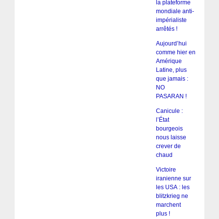
la plateforme
mondiale anti-
impérialiste
arrêtés !
Aujourd’hui
comme hier en
Amérique
Latine, plus
que jamais :
NO
PASARAN !
Canicule :
l’État
bourgeois
nous laisse
crever de
chaud
Victoire
iranienne sur
les USA : les
blitzkrieg ne
marchent
plus !