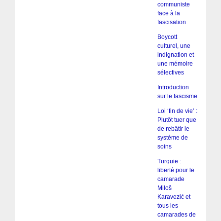
communiste
face à la
fascisation
Boycott
culturel, une
indignation et
une mémoire
sélectives
Introduction
sur le fascisme
Loi ‘fin de vie’ :
Plutôt tuer que
de rebâtir le
système de
soins
Turquie :
liberté pour le
camarade
Miloš
Karavezić et
tous les
camarades de