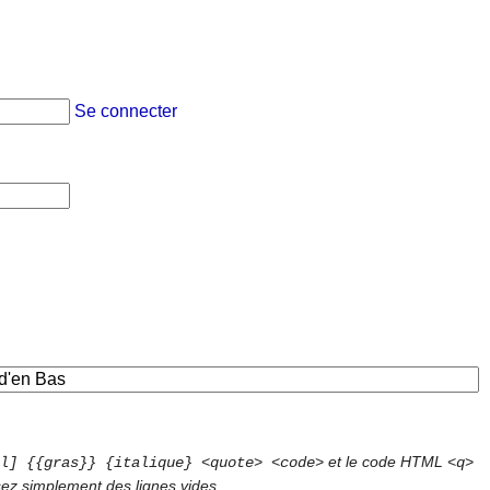
Se connecter
et le code HTML
l] {{gras}} {italique} <quote> <code>
<q>
sez simplement des lignes vides.