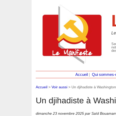
Le
Seu
not
des
Accueil
|
Qui sommes-
Accueil
>
Voir aussi
>
Un djihadiste à Washingto
Un djihadiste à Wash
dimanche 23 novembre 2025
par Saïd Bouama