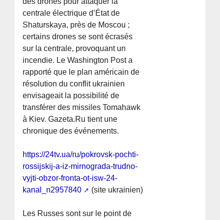
des drones pour attaquer la
centrale électrique d’État de
Shaturskaya, près de Moscou ;
certains drones se sont écrasés
sur la centrale, provoquant un
incendie. Le Washington Post a
rapporté que le plan américain de
résolution du conflit ukrainien
envisageait la possibilité de
transférer des missiles Tomahawk
à Kiev. Gazeta.Ru tient une
chronique des événements.
https://24tv.ua/ru/pokrovsk-pochti-
rossijskij-a-iz-mirnograda-trudno-
vyjti-obzor-fronta-ot-isw-24-
kanal_n2957840
(site ukrainien)
Les Russes sont sur le point de