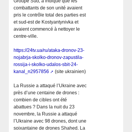
Groupe Sud, a indiqué que les
combattants de son unité avaient
pris le contrôle total des parties est
et sud-est de Kostyantynivka et
avaient commencé à nettoyer le
centre-ville.
https://24tv.ua/ru/ataka-dronov-23-
nojabrja-skolko-dronov-zapustila-
rossija-i-skolko-udalos-sbit-24-
kanal_n2957856
(site ukrainien)
La Russie a attaqué l’Ukraine avec
près d’une centaine de drones :
combien de cibles ont été
abattues ? Dans la nuit du 23
novembre, la Russie a attaqué
l’Ukraine avec 98 drones, dont une
soixantaine de drones Shahed. La