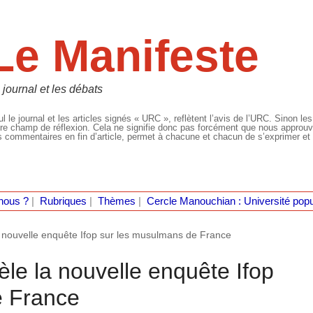
Le Manifeste
 journal et les débats
l le journal et les articles signés « URC », reflètent l’avis de l’URC. Sinon les
re champ de réflexion. Cela ne signifie donc pas forcément que nous approuvio
 commentaires en fin d’article, permet à chacune et chacun de s’exprimer et 
nous ?
|
Rubriques
|
Thèmes
|
Cercle Manouchian : Université popu
a nouvelle enquête Ifop sur les musulmans de France
le la nouvelle enquête Ifop
e France