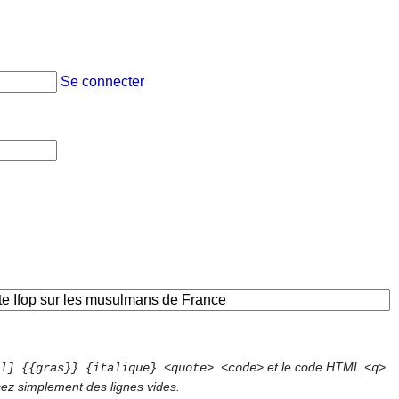
Se connecter
et le code HTML
l] {{gras}} {italique} <quote> <code>
<q>
sez simplement des lignes vides.