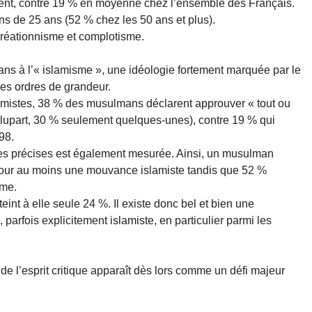
osent, contre 19 % en moyenne chez l’ensemble des Français.
s de 25 ans (52 % chez les 50 ans et plus).
e créationnisme et complotisme.
ns à l’« islamisme », une idéologie fortement marquée par le
 des ordres de grandeur.
slamistes, 38 % des musulmans déclarent approuver « tout ou
 plupart, 30 % seulement quelques-unes), contre 19 % qui
98.
s précises est également mesurée. Ainsi, un musulman
 pour au moins une mouvance islamiste tandis que 52 %
sme.
nt à elle seule 24 %. Il existe donc bel et bien une
, parfois explicitement islamiste, en particulier parmi les
t de l’esprit critique apparaît dès lors comme un défi majeur