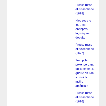
Presse russe
et russophone
(1678)
Kiev sous le
feu : les
entrepôts
logistiques
détruits
Presse russe
et russophone
(1677)
Trump, le
poker perdant,
ou comment la
guerre en Iran
a brisé le
mythe
américain
Presse russe
et russophone
(1676)