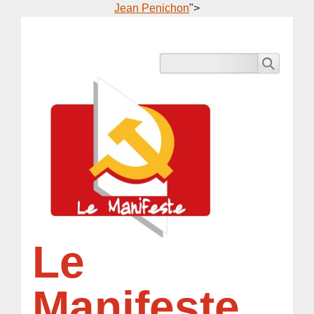
Jean Penichon
">
Le
Manifeste