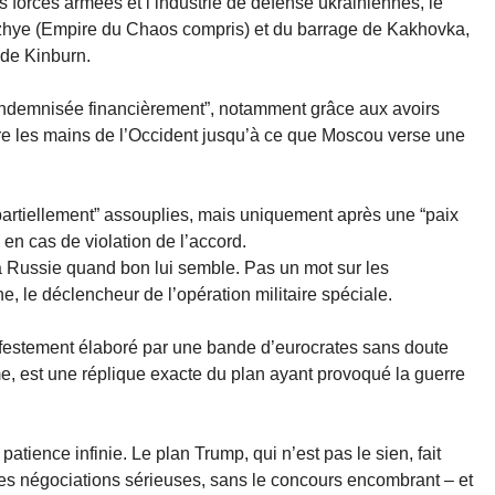
es forces armées et l’industrie de défense ukrainiennes, le
ozhye (Empire du Chaos compris) et du barrage de Kakhovka,
 de Kinburn.
t “indemnisée financièrement”, notamment grâce aux avoirs
tre les mains de l’Occident jusqu’à ce que Moscou verse une
“partiellement” assouplies, mais uniquement après une “paix
en cas de violation de l’accord.
la Russie quand bon lui semble. Pas un mot sur les
e, le déclencheur de l’opération militaire spéciale.
nifestement élaboré par une bande d’eurocrates sans doute
, est une réplique exacte du plan ayant provoqué la guerre
patience infinie. Le plan Trump, qui n’est pas le sien, fait
les négociations sérieuses, sans le concours encombrant – et