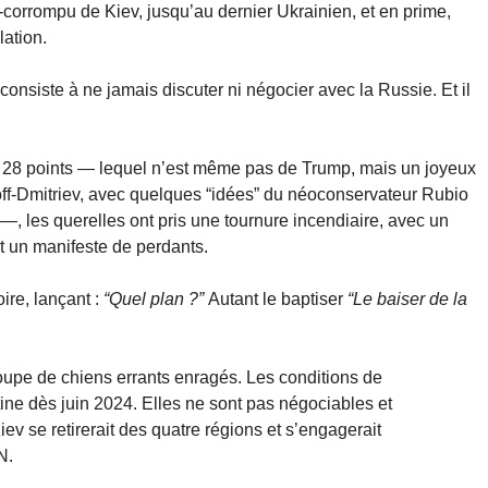
-corrompu de Kiev, jusqu’au dernier Ukrainien, et en prime,
lation.
A consiste à ne jamais discuter ni négocier avec la Russie. Et il
en 28 points — lequel n’est même pas de Trump, mais un joyeux
koff-Dmitriev, avec quelques “idées” du néoconservateur Rubio
—, les querelles ont pris une tournure incendiaire, avec un
nt un manifeste de perdants.
re, lançant :
“Quel plan ?”
Autant le baptiser
“Le baiser de la
roupe de chiens errants enragés. Les conditions de
tine dès juin 2024. Elles ne sont pas négociables et
ev se retirerait des quatre régions et s’engagerait
N.