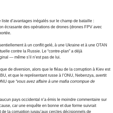
 liste d’avantages inégalés sur le champ de bataille :
ion écrasante des opérations de drones (drones FPV avec
portée.
entiellement à un conflit gelé, à une Ukraine et à une OTAN
étuelle contre la Russie. Le “contre-plan” a déjà
inal — même s’il n’est pas de lui.
que de diversion, alors que le fléau de la corruption à Kiev est
BU, et que le représentant russe à l’ONU, Nebenzya, avertit
l’ONU que
“vous avez affaire à une mafia corrompue de
 qu’aucun pays occidental n’a émis le moindre commentaire sur
r cause, car une enquête en bonne et due forme suivrait
e la corruption jusqu’aux cercles décisionnels de