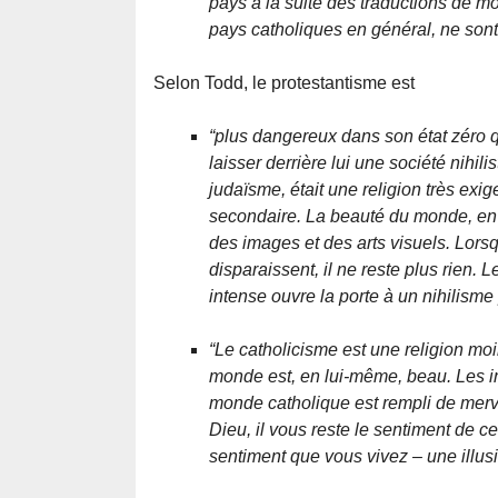
pays à la suite des traductions de mon 
pays catholiques en général, ne sont 
Selon Todd, le protestantisme est
“plus dangereux dans son état zéro q
laisser derrière lui une société nihil
judaïsme, était une religion très exigea
secondaire. La beauté du monde, en pa
des images et des arts visuels. Lors
disparaissent, il ne reste plus rien. 
intense ouvre la porte à un nihilisme p
“Le catholicisme est une religion mo
monde est, en lui-même, beau. Les im
monde catholique est rempli de merve
Dieu, il vous reste le sentiment de ce
sentiment que vous vivez – une illu