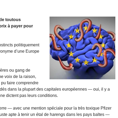
de toutous
prix à payer pour
nstincts politiquement
acronyme d’une Europe
bères ou gang de
ne voix de la raison,
a pu faire comprendre
idés dans la plupart des capitales européennes — oui, il y a
e dictent pas leurs conditions.
rre — avec une mention spéciale pour la très toxique Pfizer
uste apte à tenir un étal de harengs dans les pays baltes —