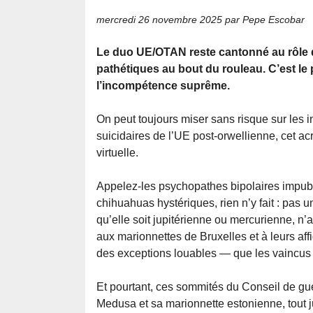
mercredi 26 novembre 2025
par Pepe Escobar
Le duo UE/OTAN reste cantonné au rôle 
pathétiques au bout du rouleau. C’est le 
l’incompétence suprême.
On peut toujours miser sans risque sur les i
suicidaires de l’UE post-orwellienne, cet 
virtuelle.
Appelez-les psychopathes bipolaires impu
chihuahuas hystériques, rien n’y fait : pas u
qu’elle soit jupitérienne ou mercurienne, n’
aux marionnettes de Bruxelles et à leurs aff
des exceptions louables — que les vaincus n
Et pourtant, ces sommités du Conseil de gue
Medusa et sa marionnette estonienne, tout j