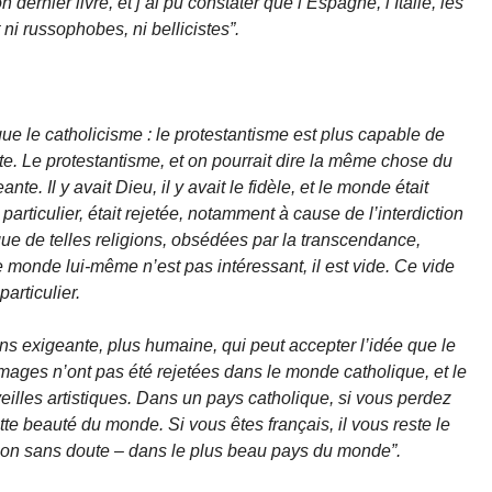
dernier livre, et j’ai pu constater que l’Espagne, l’Italie, les
ni russophobes, ni bellicistes”.
ue le catholicisme : le protestantisme est plus capable de
iste. Le protestantisme, et on pourrait dire la même chose du
nte. Il y avait Dieu, il y avait le fidèle, et le monde était
rticulier, était rejetée, notamment à cause de l’interdiction
que de telles religions, obsédées par la transcendance,
Le monde lui-même n’est pas intéressant, il est vide. Ce vide
articulier.
ins exigeante, plus humaine, qui peut accepter l’idée que le
ages n’ont pas été rejetées dans le monde catholique, et le
illes artistiques. Dans un pays catholique, si vous perdez
tte beauté du monde. Si vous êtes français, il vous reste le
sion sans doute – dans le plus beau pays du monde”.