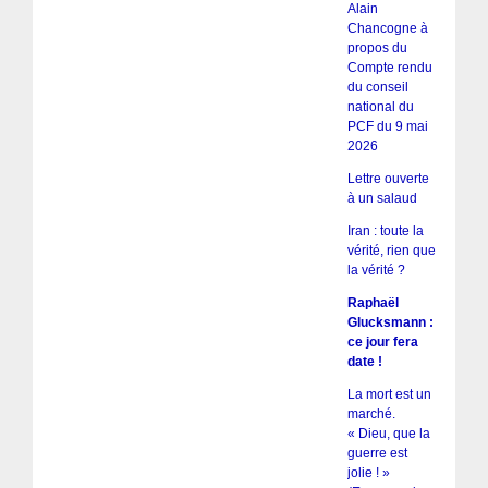
Alain
Chancogne à
propos du
Compte rendu
du conseil
national du
PCF du 9 mai
2026
Lettre ouverte
à un salaud
Iran : toute la
vérité, rien que
la vérité ?
Raphaël
Glucksmann :
ce jour fera
date !
La mort est un
marché.
« Dieu, que la
guerre est
jolie ! »