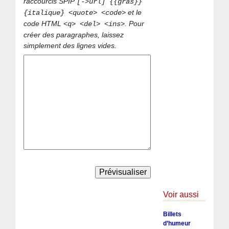
raccourcis SPIP
[->url] {{gras}}
et le
{italique} <quote> <code>
code HTML
. Pour
<q> <del> <ins>
créer des paragraphes, laissez
simplement des lignes vides.
Voir aussi
Billets
d’humeur