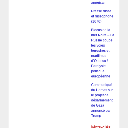
américain
Presse russe
et russophone
(1676)
Blocus de la
mer Noire – La
Russie coupe
les voies
terrestres et
maritimes
d’Odessa /
Paralysie
politique
européenne
Communiqué
du Hamas sur
le projet de
désarmement
de Gaza
annoncé par
Trump
Mots-clés