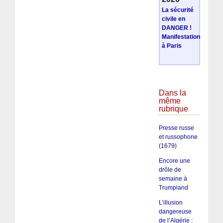
La sécurité
civile en
DANGER !
Manifestation
à Paris
Dans la
même
rubrique
Presse russe
et russophone
(1679)
Encore une
drôle de
semaine à
Trumpland
L’illusion
dangereuse
de l’Algérie :