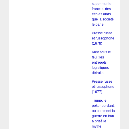
supprimer le
français des
écoles alors
que la société
le parle
Presse russe
et russophone
(1678)
Kiev sous le
feu : les
entrepôts
logistiques
détruits
Presse russe
et russophone
(1677)
Trump, le
poker perdant,
ou comment la
guerre en Iran
a brisé le
mythe