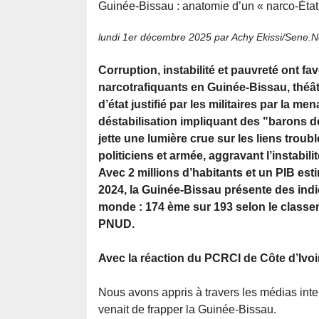
Guinée-Bissau : anatomie d’un « narco-État »
lundi 1er décembre 2025
par Achy Ekissi/Sene.
Corruption, instabilité et pauvreté ont fa
narcotrafiquants en Guinée-Bissau, théâ
d’état justifié par les militaires par la me
déstabilisation impliquant des "barons de
jette une lumière crue sur les liens trouble
politiciens et armée, aggravant l’instabilit
Avec 2 millions d’habitants et un PIB es
2024, la Guinée-Bissau présente des ind
monde : 174 ème sur 193 selon le classe
PNUD.
Avec la réaction du PCRCI de Côte d’Ivoi
Nous avons appris à travers les médias inter
venait de frapper la Guinée-Bissau.