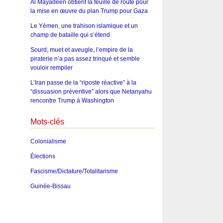
Al Mayadeen obtient la feuille de route pour
la mise en œuvre du plan Trump pour Gaza
Le Yémen, une trahison islamique et un
champ de bataille qui s’étend
Sourd, muet et aveugle, l’empire de la
piraterie n’a pas assez trinqué et semble
vouloir rempiler
L’Iran passe de la “riposte réactive” à la
“dissuasion préventive” alors que Netanyahu
rencontre Trump à Washington
Mots-clés
Colonialisme
Élections
Fascisme/Dictature/Totalitarisme
Guinée-Bissau