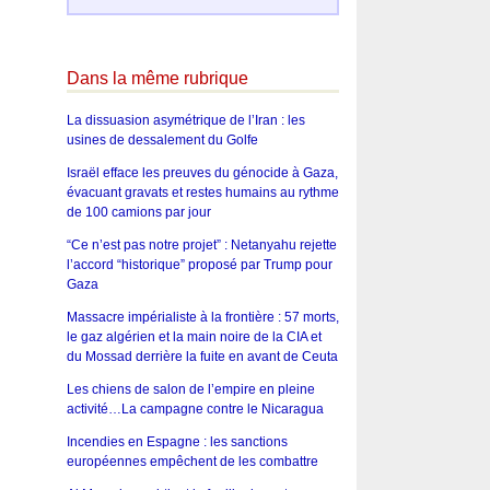
Dans la même rubrique
La dissuasion asymétrique de l’Iran : les
usines de dessalement du Golfe
Israël efface les preuves du génocide à Gaza,
évacuant gravats et restes humains au rythme
de 100 camions par jour
“Ce n’est pas notre projet” : Netanyahu rejette
l’accord “historique” proposé par Trump pour
Gaza
Massacre impérialiste à la frontière : 57 morts,
le gaz algérien et la main noire de la CIA et
du Mossad derrière la fuite en avant de Ceuta
Les chiens de salon de l’empire en pleine
activité…La campagne contre le Nicaragua
Incendies en Espagne : les sanctions
européennes empêchent de les combattre