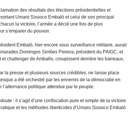
clamation des résultats des élections présidentielles et
t sortant Umaro Sissoco Embaló et celui de son principal
hacun la victoire, l’armée a décié une fois de plus
ur s’emparer du pouvoir.
résident Embaló, hier encore sous surveillance militaire, aurait
camarades Domingos Simões Pereira, président du PAIGC, et
et challenger de Amballo, croupissent derrière les barreaux.
ar la presse et plusieurs sources crédibles, ne laisse place
tesque a été orchestré par les ennemis de la démocratie en
 l’alternance politique attendue par le peuple.
oute : il s’agit d’une confiscation pure et simple de la victoire
ratique et les méthodes liberticides d’Umaro Sissoco Embaló