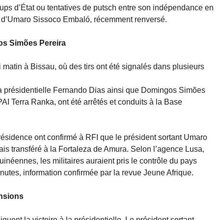
ps d’État ou tentatives de putsch entre son indépendance en
ir d’Umaro Sissoco Embaló, récemment renversé.
os Simões Pereira
 matin à Bissau, où des tirs ont été signalés dans plusieurs
 la présidentielle Fernando Dias ainsi que Domingos Simões
PAI Terra Ranka, ont été arrêtés et conduits à la Base
résidence ont confirmé à RFI que le président sortant Umaro
s transféré à la Fortaleza de Amura. Selon l’agence Lusa,
éennes, les militaires auraient pris le contrôle du pays
nutes, information confirmée par la revue Jeune Afrique.
ensions
uent la victoire à la présidentielle. Le président sortant,