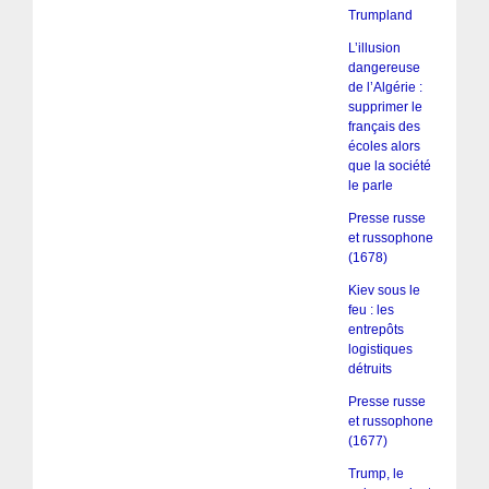
Trumpland
L’illusion
dangereuse
de l’Algérie :
supprimer le
français des
écoles alors
que la société
le parle
Presse russe
et russophone
(1678)
Kiev sous le
feu : les
entrepôts
logistiques
détruits
Presse russe
et russophone
(1677)
Trump, le