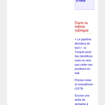
à Paris
Dans la
même
rubrique
« Le pipeline
décidera de
tout » : la
Turquie perd
des bénéfices
mais ne veut
pas céder ses
positions en
Irak
Presse russe
et russophone
(1679)
Encore une
drôle de
semaine à