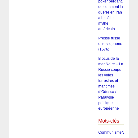
poker perdant,
ou comment la
guerre en Iran
a brisé le
mythe
américain
Presse russe
et russophone
(1676)
Blocus de la
mer Noire – La
Russie coupe
les voies
terrestres et
maritimes
d’Odessa /
Paralysie
politique
européenne
Mots-clés
Communisme/Socialis