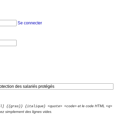
Se connecter
et le code HTML
l] {{gras}} {italique} <quote> <code>
<q>
sez simplement des lignes vides.