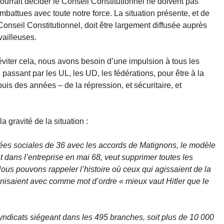
ourrait décider le Conseil Constitutionnel ne doivent pas
mbattues avec toute notre force. La situation présente, et de
nseil Constitutionnel, doit être largement diffusée auprès
vailleuses.
 éviter cela, nous avons besoin d’une impulsion à tous les
passant par les UL, les UD, les fédérations, pour être à la
uis des années – de la répression, et sécuritaire, et
 gravité de la situation :
ées sociales de 36 avec les accords de Matignons, le modèle
 dans l’entreprise en mai 68, veut supprimer toutes les
ous pouvons rappeler l’histoire où ceux qui agissaient de la
ganisaient avec comme mot d’ordre « mieux vaut Hitler que le
yndicats siégeant dans les 495 branches, soit plus de 10 000