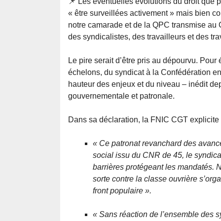
📌 Les éventuelles évolutions du droit que p
« être surveillées activement » mais bien co
notre camarade et de la QPC transmise au Co
des syndicalistes, des travailleurs et des tra
Le pire serait d’être pris au dépourvu. Pour
échelons, du syndicat à la Confédération en 
hauteur des enjeux et du niveau – inédit dep
gouvernementale et patronale.
Dans sa déclaration, la FNIC CGT explicite la
« Ce patronat revanchard des avanc
social issu du CNR de 45, le syndicat
barrières protégeant les mandatés. N
sorte contre la classe ouvrière s’or
front populaire ».
« Sans réaction de l’ensemble des s