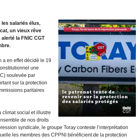
les salariés élus,
at, un vieux rêve
a alerté la FNIC CGT
mbre.
a en effet décidé le 19
nstitutionnel une
QPC) soulevée par
rtant sur la protection
missions paritaires
 climat social et illustre
’ensemble de nos droits
pression syndicale, le groupe Toray conteste l’interprétation
quelle les membres des CPPNI bénéficient de la protection