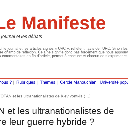
Le Manifeste
 journal et les débats
l le journal et les articles signés « URC », reflètent l’avis de l’URC. Sinon les
re champ de réflexion. Cela ne signifie donc pas forcément que nous approuvio
 commentaires en fin d’article, permet à chacune et chacun de s’exprimer et 
nous ?
|
Rubriques
|
Thèmes
|
Cercle Manouchian : Université popu
l’OTAN et les ultranationalistes de Kiev vont-ils (…)
N et les ultranationalistes de
re leur guerre hybride ?