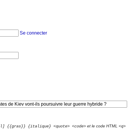
Se connecter
et le code HTML
l] {{gras}} {italique} <quote> <code>
<q>