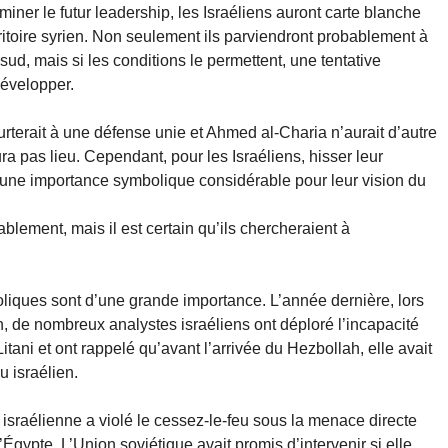
ner le futur leadership, les Israéliens auront carte blanche
itoire syrien. Non seulement ils parviendront probablement à
sud, mais si les conditions le permettent, une tentative
développer.
eurterait à une défense unie et Ahmed al-Charia n’aurait d’autre
ra pas lieu. Cependant, pour les Israéliens, hisser leur
t une importance symbolique considérable pour leur vision du
urablement, mais il est certain qu’ils chercheraient à
boliques sont d’une grande importance. L’année dernière, lors
n, de nombreux analystes israéliens ont déploré l’incapacité
Litani et ont rappelé qu’avant l’arrivée du Hezbollah, elle avait
u israélien.
e israélienne a violé le cessez-le-feu sous la menace directe
’Égypte. L’Union soviétique avait promis d’intervenir si elle