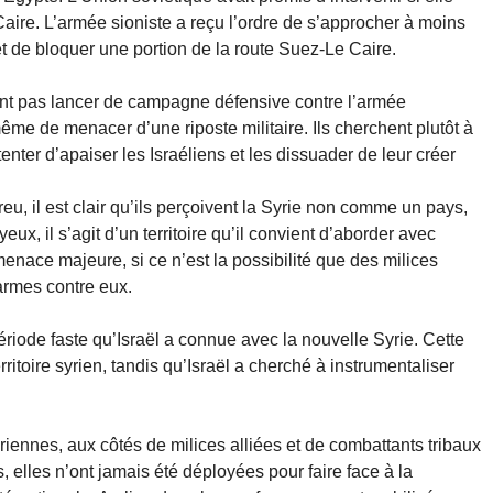
aire. L’armée sioniste a reçu l’ordre de s’approcher à moins
et de bloquer une portion de la route Suez-Le Caire.
eront pas lancer de campagne défensive contre l’armée
 même de menacer d’une riposte militaire. Ils cherchent plutôt à
tenter d’apaiser les Israéliens et les dissuader de leur créer
reu, il est clair qu’ils perçoivent la Syrie non comme un pays,
ux, il s’agit d’un territoire qu’il convient d’aborder avec
nace majeure, si ce n’est la possibilité que des milices
armes contre eux.
ériode faste qu’Israël a connue avec la nouvelle Syrie. Cette
itoire syrien, tandis qu’Israël a cherché à instrumentaliser
riennes, aux côtés de milices alliées et de combattants tribaux
 elles n’ont jamais été déployées pour faire face à la