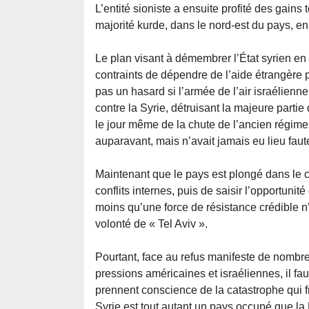
L’entité sioniste a ensuite profité des gain
majorité kurde, dans le nord-est du pays, e
Le plan visant à démembrer l’État syrien en
contraints de dépendre de l’aide étrangère po
pas un hasard si l’armée de l’air israélie
contre la Syrie, détruisant la majeure partie
le jour même de la chute de l’ancien régime
auparavant, mais n’avait jamais eu lieu faut
Maintenant que le pays est plongé dans le cha
conflits internes, puis de saisir l’opportuni
moins qu’une force de résistance crédible n
volonté de « Tel Aviv ».
Pourtant, face au refus manifeste de nomb
pressions américaines et israéliennes, il fa
prennent conscience de la catastrophe qui fra
Syrie est tout autant un pays occupé que la 