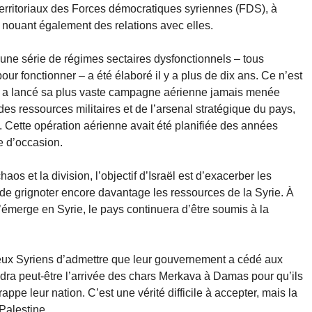
s territoriaux des Forces démocratiques syriennes (FDS), à
n nouant également des relations avec elles.
 une série de régimes sectaires dysfonctionnels – tous
ur fonctionner – a été élaboré il y a plus de dix ans. Ce n’est
nne a lancé sa plus vaste campagne aérienne jamais menée
 des ressources militaires et de l’arsenal stratégique du pays,
. Cette opération aérienne avait été planifiée des années
e d’occasion.
os et la division, l’objectif d’Israël est d’exacerber les
té de grignoter encore davantage les ressources de la Syrie. À
’émerge en Syrie, le pays continuera d’être soumis à la
reux Syriens d’admettre que leur gouvernement a cédé aux
udra peut-être l’arrivée des chars Merkava à Damas pour qu’ils
ppe leur nation. C’est une vérité difficile à accepter, mais la
Palestine.