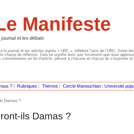
Le Manifeste
 journal et les débats
l le journal et les articles signés « URC », reflètent l’avis de l’URC. Sinon les
re champ de réflexion. Cela ne signifie donc pas forcément que nous approuvio
 commentaires en fin d’article, permet à chacune et chacun de s’exprimer et 
nous ?
|
Rubriques
|
Thèmes
|
Cercle Manouchian : Université popu
ils Damas ?
eront-ils Damas ?