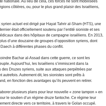
é nationale. Au lieu de cela, ces forces ne sont mobilisées
ions côtières, ou, pour le plus grand plaisir des Israéliens,
 syrien actuel est dirigé par Hayat Tahrir al-Sham (HTS), une
rnier était officiellement soutenu par l’entité sioniste et ses
édicaux dans des hôpitaux de campagne israéliens. En 2013,
lus d’une douzaine de groupes d’opposition syriens, dont
 Daech à différentes phases du conflit.
joindre Bachar al-Assad dans cette guerre, ce sont les
uple. Aujourd’hui, les Israéliens s’immiscent dans la
 des Druzes syriens, suite aux attaques perpétrées par
 autrefois. Autrement dit, les sionistes sont prêts à
and, en fonction des avantages qu’ils peuvent en retirer.
aborer plusieurs plans pour leur nouvelle « zone tampon » en
 pour le soutien d’un régime druze fantoche. Ce régime leur
ement directe vers ce territoire, à travers le Golan occupé.