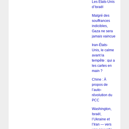
Les États-Unis
d’Israël
Malgré des
souffrances
indicibles,
Gaza ne sera
jamais vaincue
Iran-États-
Unis, le calme
avant la
tempête : qui a
les cartes en
main ?
Chine : À
propos de
l’auto-
révolution du
PCC
Washington,
Israël,
l’Ukraine et
l’Iran — vers