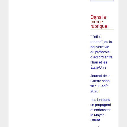
Dans la
même
rubrique
“L’effet
rebond”, ou la
nouvelle vie
du protocole
d’accord entre
l’Iran et les
États-Unis
Journal de la
Guerre sans
fin : 06 août
2026
Les tensions
se propagent
et embrasent
le Moyen-
Orient