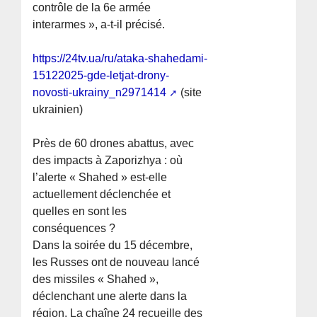
contrôle de la 6e armée
interarmes », a-t-il précisé.
https://24tv.ua/ru/ataka-shahedami-
15122025-gde-letjat-drony-
novosti-ukrainy_n2971414
(site
ukrainien)
Près de 60 drones abattus, avec
des impacts à Zaporizhya : où
l’alerte « Shahed » est-elle
actuellement déclenchée et
quelles en sont les
conséquences ?
Dans la soirée du 15 décembre,
les Russes ont de nouveau lancé
des missiles « Shahed »,
déclenchant une alerte dans la
région. La chaîne 24 recueille des