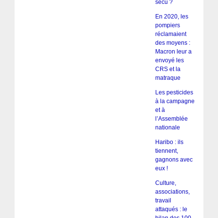
sécu ?
En 2020, les
pompiers
réclamaient
des moyens :
Macron leur a
envoyé les
CRS et la
matraque
Les pesticides
à la campagne
et à
l’Assemblée
nationale
Haribo : ils
tiennent,
gagnons avec
eux !
Culture,
associations,
travail
attaqués : le
bilan des 100