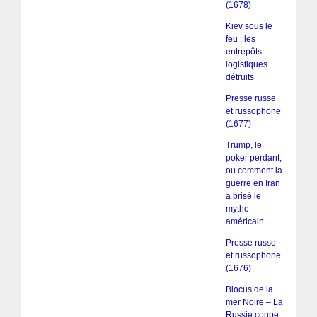
(1678)
Kiev sous le
feu : les
entrepôts
logistiques
détruits
Presse russe
et russophone
(1677)
Trump, le
poker perdant,
ou comment la
guerre en Iran
a brisé le
mythe
américain
Presse russe
et russophone
(1676)
Blocus de la
mer Noire – La
Russie coupe