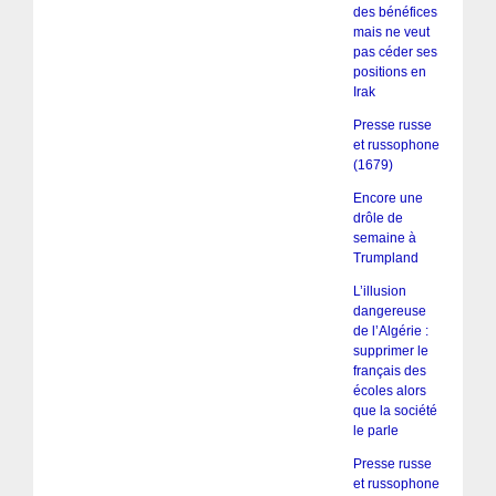
des bénéfices
mais ne veut
pas céder ses
positions en
Irak
Presse russe
et russophone
(1679)
Encore une
drôle de
semaine à
Trumpland
L’illusion
dangereuse
de l’Algérie :
supprimer le
français des
écoles alors
que la société
le parle
Presse russe
et russophone